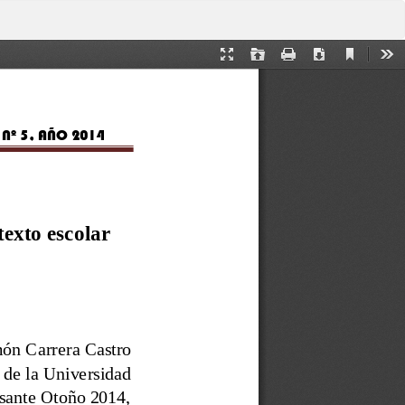
De
De
P