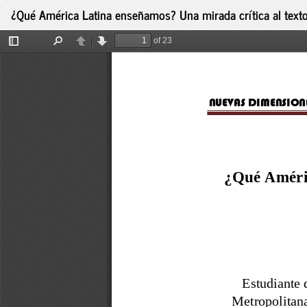
Volver
¿Qué América Latina enseñamos? Una mirada crítica al texto 
a
los
detalles
del
artículo