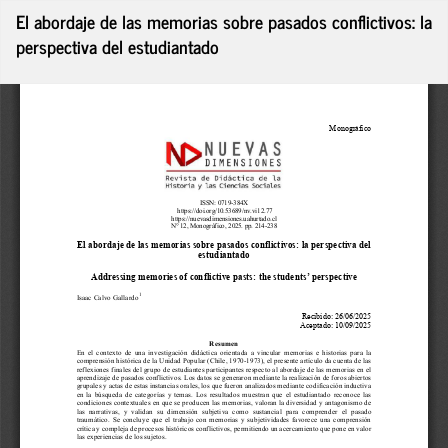
Volver
El abordaje de las memorias sobre pasados conflictivos: la
a
perspectiva del estudiantado
los
De
detalles
De
del
P
artículo