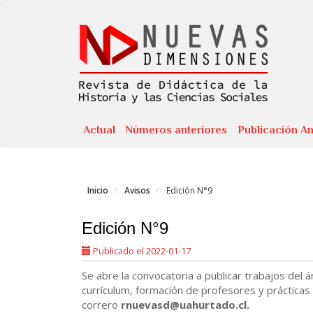
Navegación
principal
Contenido
principal
Barra
lateral
Actual
Números anteriores
Publicación An
Inicio
Avisos
Edición N°9
Edición N°9
Publicado el 2022-01-17
Se abre la convocatoria a publicar trabajos del ár
currículum, formación de profesores y prácticas 
correro
rnuevasd@uahurtado.cl.