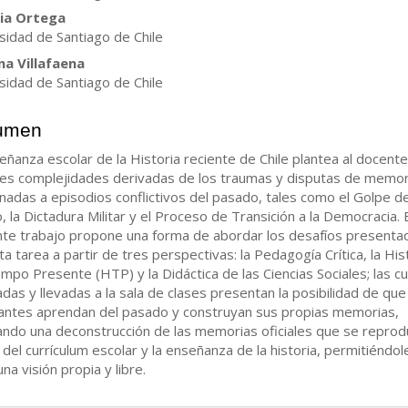
ia Ortega
ulo
sidad de Santiago de Chile
na Villafaena
sidad de Santiago de Chile
umen
eñanza escolar de la Historia reciente de Chile plantea al docente
les complejidades derivadas de los traumas y disputas de memor
onadas a episodios conflictivos del pasado, tales como el Golpe d
, la Dictadura Militar y el Proceso de Transición a la Democracia. 
te trabajo propone una forma de abordar los desafíos presenta
ta tarea a partir de tres perspectivas: la Pedagogía Crítica, la His
empo Presente (HTP) y la Didáctica de las Ciencias Sociales; las c
ladas y llevadas a la sala de clases presentan la posibilidad de que
antes aprendan del pasado y construyan sus propias memorias,
ndo una deconstrucción de las memorias oficiales que se reprod
 del currículum escolar y la enseñanza de la historia, permitiéndol
na visión propia y libre.