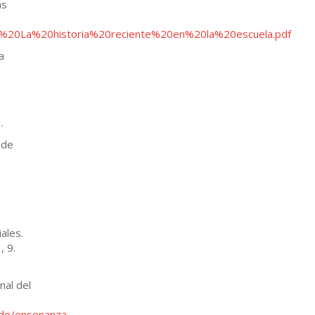
as
as%20La%20historia%20reciente%20en%20la%20escuela.pdf
a
.
 de
iales.
, 9.
nal del
do/ensenanza-