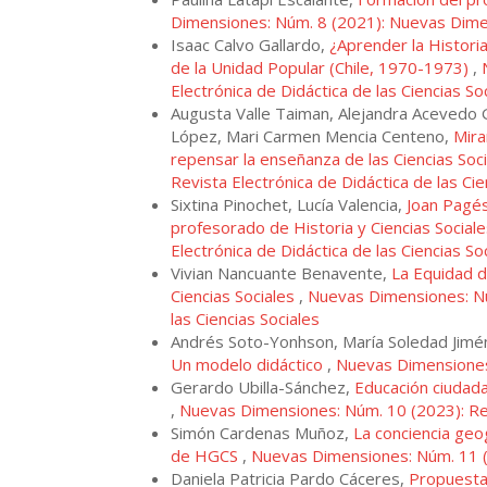
Dimensiones: Núm. 8 (2021): Nuevas Dimens
Isaac Calvo Gallardo,
¿Aprender la Histori
de la Unidad Popular (Chile, 1970-1973)
,
Electrónica de Didáctica de las Ciencias So
Augusta Valle Taiman, Alejandra Acevedo 
López, Mari Carmen Mencia Centeno,
Mira
repensar la enseñanza de las Ciencias Soc
Revista Electrónica de Didáctica de las Cie
Sixtina Pinochet, Lucía Valencia,
Joan Pagés 
profesorado de Historia y Ciencias Social
Electrónica de Didáctica de las Ciencias So
Vivian Nancuante Benavente,
La Equidad d
Ciencias Sociales
,
Nuevas Dimensiones: Nú
las Ciencias Sociales
Andrés Soto-Yonhson, María Soledad Jim
Un modelo didáctico
,
Nuevas Dimensiones
Gerardo Ubilla-Sánchez,
Educación ciudada
,
Nuevas Dimensiones: Núm. 10 (2023): R
Simón Cardenas Muñoz,
La conciencia geo
de HGCS
,
Nuevas Dimensiones: Núm. 11 
Daniela Patricia Pardo Cáceres,
Propuesta 