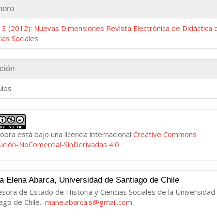
lles
ero
ulo
 3 (2012): Nuevas Dimensiones Revista Electrónica de Didáctica d
ias Sociales
ción
ulos
obra está bajo una licencia internacional
Creative Commons
bución-NoComercial-SinDerivadas 4.0
.
a Elena Abarca,
Universidad de Santiago de Chile
sora de Estado de Historia y Ciencias Sociales de la Universidad
iago de Chile.
mane.abarca.s@gmail.com