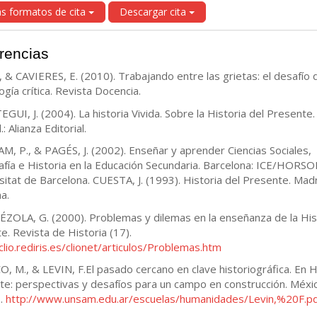
s formatos de cita
Descargar cita
rencias
, & CAVIERES, E. (2010). Trabajando entre las grietas: el desafío d
gía crítica. Revista Docencia.
GUI, J. (2004). La historia Vivida. Sobre la Historia del Presente.
: Alianza Editorial.
M, P., & PAGÉS, J. (2002). Enseñar y aprender Ciencias Sociales,
fía e Historia en la Educación Secundaria. Barcelona: ICE/HORSO
sitat de Barcelona. CUESTA, J. (1993). Historia del Presente. Madr
a.
ZOLA, G. (2000). Problemas y dilemas en la enseñanza de la His
te. Revista de Historia (17).
/clio.rediris.es/clionet/articulos/Problemas.htm
, M., & LEVIN, F.El pasado cercano en clave historiográfica. En H
te: perspectivas y desafíos para un campo en construcción. Méxic
s.
http://www.unsam.edu.ar/escuelas/humanidades/Levin,%20F.p