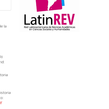
e la
RI
id:
toria
istoria
o:
df