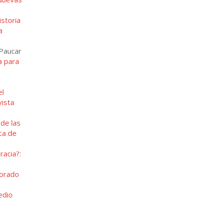
storia
a
 Paucar
a para
el
ista
de las
ca de
racia?:
sorado
edio