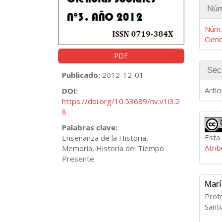
Deta
Núm
del
artíc
Núm.
Cienc
PDF
Sec
Publicado:
2012-12-01
Artíc
DOI:
https://doi.org/10.53689/nv.v1i3.2
8
Palabras clave:
Esta 
Enseñanza de la Historia,
Atri
Memoria, Historia del Tiempo
Presente
Marí
Profe
Sant