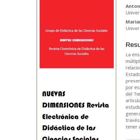
del
del
Anton
artículo
artíc
Univer
Maria
Univer
Res
La ens
múltip
relaci
Estado
presen
por es
del Ti
articu
estudi
genera
través
tener u