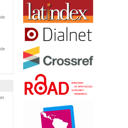
 de
 de
cas