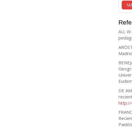
Má
Refe
AU, W.
pedago
ARÓSTE
Madrid.
BENEJA
Geogra
Univer
Eudem
DE AMÉ
recien
http:/
FRANCO
Recien
Paidó