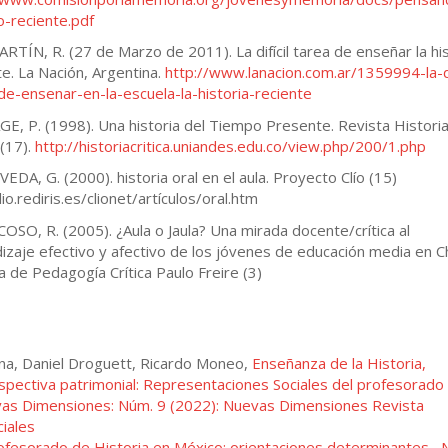
-reciente.pdf
RTÍN, R. (27 de Marzo de 2011). La difícil tarea de enseñar la his
te. La Nación, Argentina.
http://www.lanacion.com.ar/1359994-la-di
de-ensenar-en-la-escuela-la-historia-reciente
E, P. (1998). Una historia del Tiempo Presente. Revista Histori
 (17).
http://historiacritica.uniandes.edu.co/view.php/200/1.php
EDA, G. (2000). historia oral en el aula. Proyecto Clío (15)
lio.rediris.es/clionet/artículos/oral.htm
SO, R. (2005). ¿Aula o Jaula? Una mirada docente/crítica al
izaje efectivo y afectivo de los jóvenes de educación media en Ch
a de Pedagogía Crítica Paulo Freire (3)
na, Daniel Droguett, Ricardo Moneo,
Enseñanza de la Historia,
rspectiva patrimonial: Representaciones Sociales del profesorado 
as Dimensiones: Núm. 9 (2022): Nuevas Dimensiones Revista
ciales
ofesorado de Historia en México: orientaciones determinantes
,