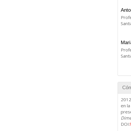
Anto
Profe
Santi
Mari
Profe
Sant
Cóm
2012
en la
prese
Dime
DOI: