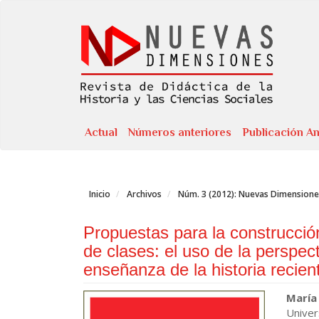
Navegación
principal
Contenido
principal
Barra
lateral
Actual
Números anteriores
Publicación An
Inicio
Archivos
Núm. 3 (2012): Nuevas Dimensiones 
Propuestas para la construcci
de clases: el uso de la perspect
enseñanza de la historia recien
Barra
Cont
María
Univer
lateral
princ