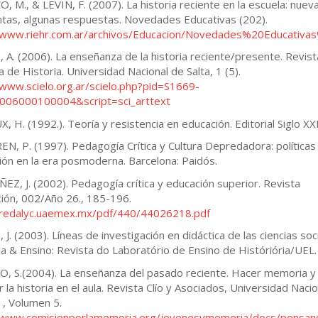
, M., & LEVIN, F. (2007). La historia reciente en la escuela: nuev
tas, algunas respuestas. Novedades Educativas (202).
//www.riehr.com.ar/archivos/Educacion/Novedades%20Educativ
 A. (2006). La enseñanza de la historia reciente/presente. Revist
a de Historia. Universidad Nacional de Salta, 1 (5).
/www.scielo.org.ar/scielo.php?pid=S1669-
006000100004&script=sci_arttext
, H. (1992.). Teoría y resistencia en educación. Editorial Siglo XXI
N, P. (1997). Pedagogía Crítica y Cultura Depredadora: políticas
ión en la era posmoderna. Barcelona: Paidós.
Z, J. (2002). Pedagogía crítica y educación superior. Revista
ión, 002/Año 26., 185-196.
/redalyc.uaemex.mx/pdf/440/44026218.pdf
 J. (2003). Líneas de investigación en didáctica de las ciencias soc
ia & Ensino: Revista do Laboratório de Ensino de Históriória/UEL. 
, S.(2004). La enseñanza del pasado reciente. Hacer memoria y
r la historia en el aula. Revista Clío y Asociados, Universidad Nacio
. , Volumen 5.
//www.comisionporlamemoria.org/jovenesymemoria/docs/pensan