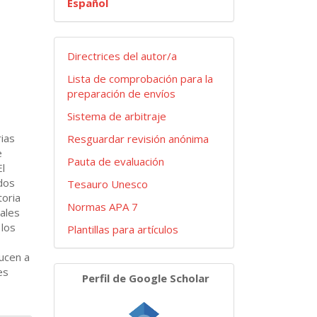
Español
Envios
Directrices del autor/a
Lista de comprobación para la
preparación de envíos
Sistema de arbitraje
ias
Resguardar revisión anónima
e
Pauta de evaluación
El
dos
Tesauro Unesco
toria
Normas APA 7
uales
 los
Plantillas para artículos
ucen a
es
Navegar
Perfil de Google Scholar