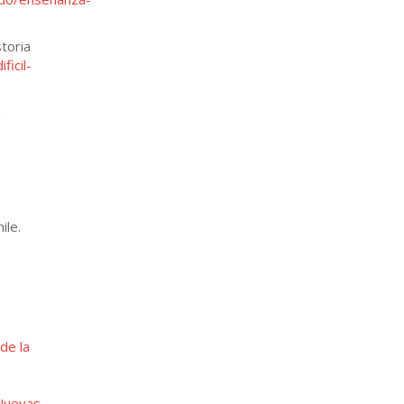
toria
ficil-
a
ile.
de la
Nuevas