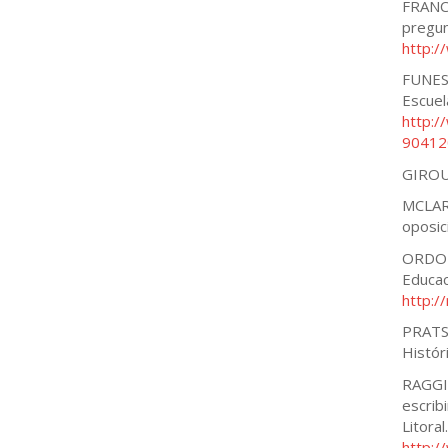
FRANCO
pregun
http:
FUNES,
Escuel
http:/
90412
GIROUX
MCLARE
oposic
ORDOÑE
Educac
http:/
PRATS,
Histór
RAGGIO
escribi
Litoral
http: