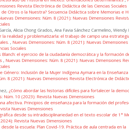
iones Revista Electrónica de Didáctica de las Ciencias Sociales
a de Otros o la Nuestra? Secuencia Didáctica sobre Memorias e Hi
Nuevas Dimensiones: Núm. 8 (2021): Nuevas Dimensiones Revist
ciales
García, Alicia Chong Grados, Ana Favia Sánchez Carmelino, Wendy
r la realidad y problematizarla: el trabajo de campo una estrategi
iales.
,
Nuevas Dimensiones: Núm. 8 (2021): Nuevas Dimensiones
ncias Sociales
Blanch: el ejercicio de la ciudadanía democrática y la formación d
es
,
Nuevas Dimensiones: Núm. 8 (2021): Nuevas Dimensiones Rev
ciales
e Género: Inclusión de la Mujer Indígena Aymara en la Enseñanza 
m. 8 (2021): Nuevas Dimensiones Revista Electrónica de Didácti
énez,
¿Cómo abordar las historias difíciles para fortalecer la democ
: Núm. 10 (2023): Revista Nuevas Dimensiones
na afectiva. Principios de enseñanza para la formación del profe
evista Nuevas Dimensiones
gráfica desde su intradisciplinariedad en el texto escolar de 1° M
(2024): Revista Nuevas Dimensiones
desde la escuela: Plan Covid-19. Práctica de aula centrada en la