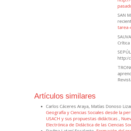
pasado
SAN MA
recien
tarea-
SAUVAG
Crítica
SEPÚLV
http:/c
TRONCO
aprend
Revist
Artículos similares
Carlos Cáceres Araya, Matías Donoso Liza
Geografía y Ciencias Sociales desde la pe
USACH y sus propuestas didácticas
,
Nuev
Electrónica de Didáctica de las Ciencias So
Paulina Latapí Escalante,
Formación del pr