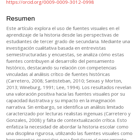
https://orcid.org/0009-0009-3012-0998
del
artículo
Resumen
Este artículo explora el uso de fuentes visuales en el
aprendizaje de la historia desde las perspectivas de
estudiantes de tercer grado de secundaria. Mediante una
investigación cualitativa basada en entrevistas
semiestructuradas y encuestas, se analiza cómo estas
fuentes contribuyen al desarrollo del pensamiento
histórico, destacando su relación con competencias
vinculadas al análisis crítico de fuentes históricas
(Carretero, 2008; Santisteban, 2010; Seixas y Morton,
2013; Wineburg, 1991; Lee, 1994). Los resultados revelan
una valoración positiva hacia las fuentes visuales por su
capacidad ilustrativa y su impacto en la imaginación
narrativa. Sin embargo, se identifica un análisis limitado
caracterizado por lecturas realistas ingenuas (Carretero y
Gonzales, 2008) y falta de contextualización crítica. Esto
enfatiza la necesidad de abordar la historia escolar como
una disciplina rigurosa, utilizando las fuentes visuales como
herramientas esenciales para fortalecer el pensamiento