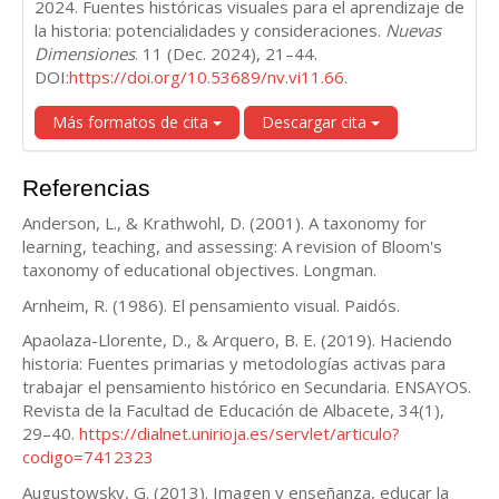
2024. Fuentes históricas visuales para el aprendizaje de
la historia: potencialidades y consideraciones.
Nuevas
Dimensiones
. 11 (Dec. 2024), 21–44.
DOI:
https://doi.org/10.53689/nv.vi11.66
.
Más formatos de cita
Descargar cita
Referencias
Anderson, L., & Krathwohl, D. (2001). A taxonomy for
learning, teaching, and assessing: A revision of Bloom's
taxonomy of educational objectives. Longman.
Arnheim, R. (1986). El pensamiento visual. Paidós.
Apaolaza-Llorente, D., & Arquero, B. E. (2019). Haciendo
historia: Fuentes primarias y metodologías activas para
trabajar el pensamiento histórico en Secundaria. ENSAYOS.
Revista de la Facultad de Educación de Albacete, 34(1),
29–40.
https://dialnet.unirioja.es/servlet/articulo?
codigo=7412323
Augustowsky, G. (2013). Imagen y enseñanza, educar la