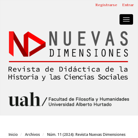
Navegación
Registrarse
Entrar
principal
Contenido
Togg
principal
navig
Barra
lateral
Inicio
Archivos
Núm. 11 (2024): Revista Nuevas Dimensiones