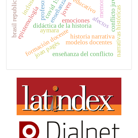
modelo educativo
conflicto juvenil
profesorado
brasil republicano
inclusión
memoria
covid 19
enseñanza
joven
epistemología
narrativas históricas
afectos
emociones
didáctica de la historia
aymara
formación docente
historia narrativa
modelos docentes
joan pagès
enseñanza del conflicto